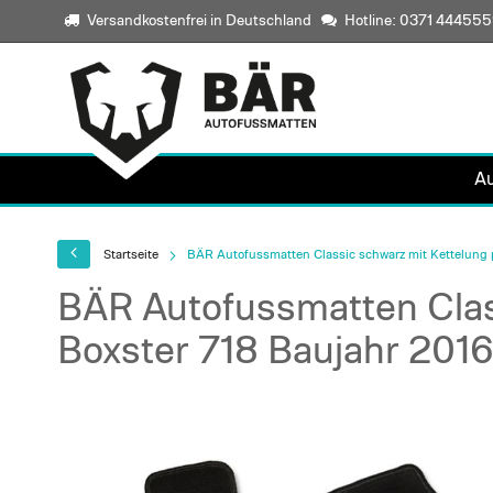
Versandkostenfrei in Deutschland
Hotline: 0371 44455
A
Startseite
BÄR Autofussmatten Classic schwarz mit Kettelung p
BÄR Autofussmatten Clas
Boxster 718 Baujahr 2016
Skip
to
the
end