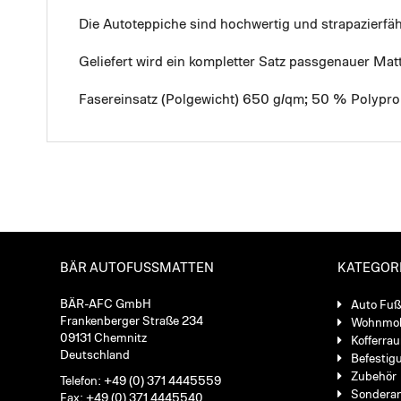
Die Autoteppiche sind hochwertig und strapazierf
Geliefert wird ein kompletter Satz passgenauer Mat
Fasereinsatz (Polgewicht) 650 g/qm; 50 % Polypro
BÄR AUTOFUSSMATTEN
KATEGOR
BÄR-AFC GmbH
Auto Fu
Frankenberger Straße 234
Wohnmob
09131 Chemnitz
Kofferra
Deutschland
Befestig
Zubehör
Telefon: +49 (0) 371 4445559
Sondera
Fax: +49 (0) 371 4445540