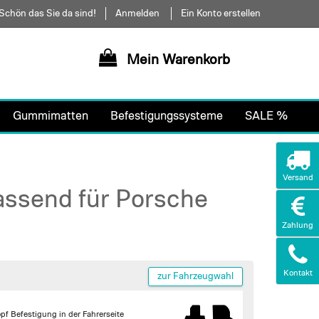
Schön das Sie da sind!
Anmelden
Ein Konto erstellen
Mein Warenkorb
Gummimatten
Befestigungssysteme
SALE %
Versand
assend für Porsche
Zahlung
Kontakt
zur Fahrzeugwahl
pf Befestigung in der Fahrerseite