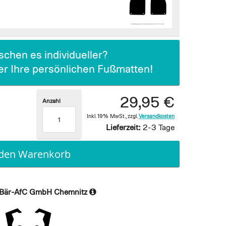
chen es individueller?
ier Ihre persönlichen Fußmatten!
29,95 €
Anzahl
Inkl. 19% MwSt.
,
zzgl.
Versandkosten
Lieferzeit:
2-3 Tage
 den Warenkorb
Bär-AfC GmbH Chemnitz