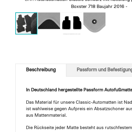
Boxster 718 Baujahr 2016 -
Skip
to
the
beginning
of
Beschreibung
Passform und Befestigun
the
images
gallery
In Deutschland hergestellte Passform Autofußmatt
Das Material für unsere Classic-Automatten ist Nad
ist wahlweise gegen Aufpreis ein Absatzschoner aus
aus Mattenmaterial.
Die Rückseite jeder Matte besteht aus rutschfest