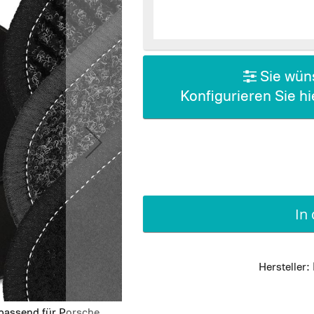
Sie wüns
Konfigurieren Sie h
In
Hersteller:
 passend für Porsche