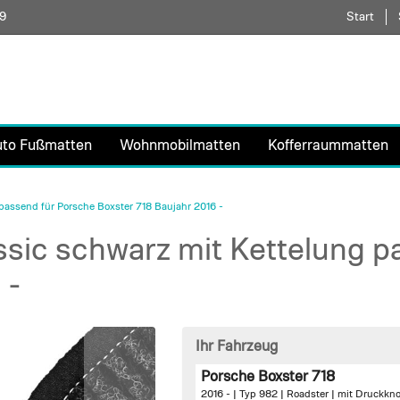
59
Direkt
Start
zum
Inhalt
uto Fußmatten
Wohnmobilmatten
Kofferraummatten
assend für Porsche Boxster 718 Baujahr 2016 -
sic schwarz mit Kettelung p
 -
Ihr Fahrzeug
Porsche Boxster 718
2016 - | Typ 982 | Roadster |
mit Druckkno