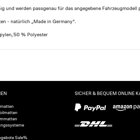
ähig und werden passgenau für das angegebene Fahrzeugmodell p
ten - natürlich „Made in Germany“.
pylen, 50 % Polyester
IEN
SICHER & BEQUEM ONLINE 
ßmatten
ilmatten
ummatten
ungssysteme
ngebote Sale%