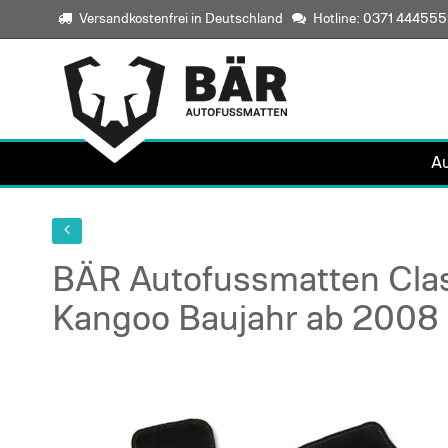
Versandkostenfrei in Deutschland
Hotline: 0371 44455
A
BÄR Autofussmatten Clas
Kangoo Baujahr ab 2008 (
Skip
to
the
end