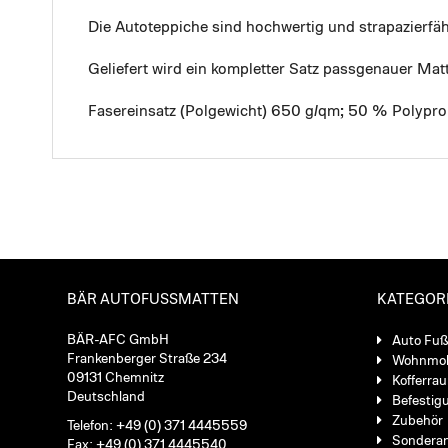
Die Autoteppiche sind hochwertig und strapazierf
Geliefert wird ein kompletter Satz passgenauer Mat
Fasereinsatz (Polgewicht) 650 g/qm; 50 % Polypro
BÄR AUTOFUSSMATTEN
KATEGOR
BÄR-AFC GmbH
Auto Fu
Frankenberger Straße 234
Wohnmob
09131 Chemnitz
Kofferra
Deutschland
Befestig
Zubehör
Telefon: +49 (0) 371 4445559
Sondera
Fax: +49 (0) 371 4445540