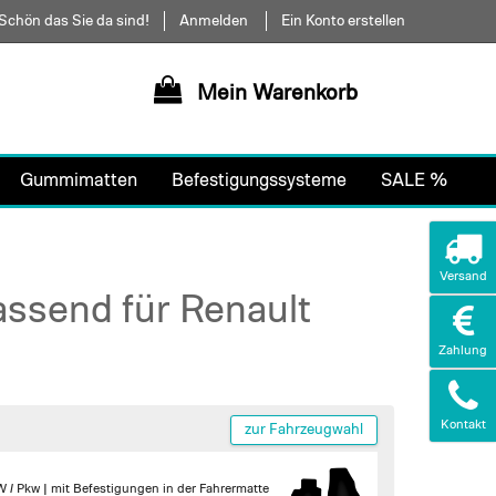
Schön das Sie da sind!
Anmelden
Ein Konto erstellen
Mein Warenkorb
Gummimatten
Befestigungssysteme
SALE %
Versand
ssend für Renault
Zahlung
Kontakt
zur Fahrzeugwahl
W / Pkw |
mit Befestigungen in der Fahrermatte