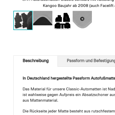
Kangoo Baujahr ab 2008 (auch Facelift
Skip
to
the
beginning
of
Beschreibung
Passform und Befestigun
the
images
gallery
In Deutschland hergestellte Passform Autofußmatt
Das Material für unsere Classic-Automatten ist Nad
ist wahlweise gegen Aufpreis ein Absatzschoner aus
aus Mattenmaterial.
Die Rückseite jeder Matte besteht aus rutschfest