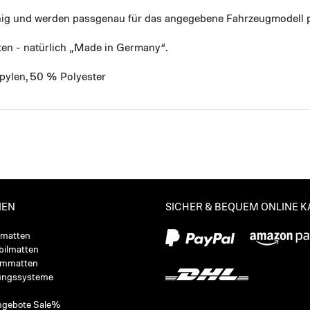
ähig und werden passgenau für das angegebene Fahrzeugmodell p
ten - natürlich „Made in Germany“.
pylen, 50 % Polyester
IEN
SICHER & BEQUEM ONLINE 
ßmatten
ilmatten
ummatten
ungssysteme
ngebote Sale%