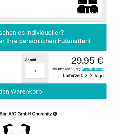
chen es individueller?
ier Ihre persönlichen Fußmatten!
29,95 €
Anzahl
Inkl. 19% MwSt.
,
zzgl.
Versandkosten
Lieferzeit:
2-3 Tage
 den Warenkorb
Bär-AfC GmbH Chemnitz