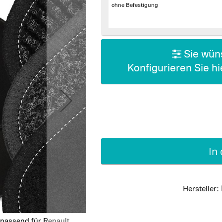
ohne Befestigung
Sie wüns
Konfigurieren Sie h
In
Hersteller:
passend für Renault