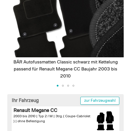
images
gallery
BÄR Autofussmatten Classic schwarz mit Kettelung
passend für Renault Megane CC Baujahr 2003 bis
2010
Skip
to
Ihr Fahrzeug
zur Fahrzeugwahl
the
Renault Megane CC
beginning
2003 bis 2010 | Typ 2 / M | 3trg. ( Coupe-Cabriolet
of
) |
ohne Befestigung
the