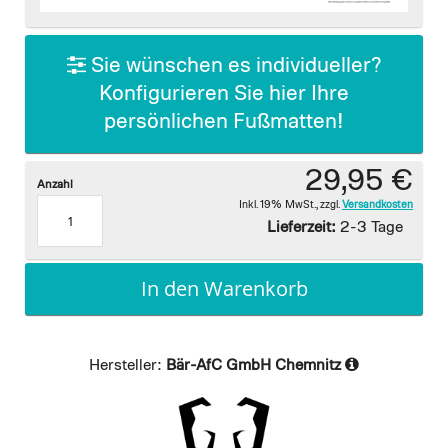
images
gallery
Sie wünschen es individueller?
Konfigurieren Sie hier Ihre
persönlichen Fußmatten!
29,95 €
Anzahl
Inkl. 19% MwSt.
,
zzgl.
Versandkosten
Lieferzeit:
2-3 Tage
In den Warenkorb
Hersteller:
Bär-AfC GmbH Chemnitz