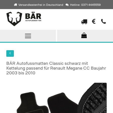
Versandkostenfrei in Deutschland
Hotline: 0371 4445559
Direkt
zum
Inhalt
BÄR Autofussmatten Classic schwarz mit
Kettelung passend für Renault Megane CC Baujahr
2003 bis 2010
Skip
to
the
end
of
the