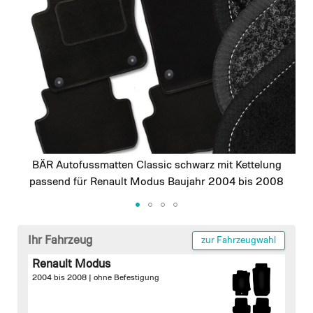
images
gallery
BÄR Autofussmatten Classic schwarz mit Kettelung
passend für Renault Modus Baujahr 2004 bis 2008
Skip
to
Ihr Fahrzeug
zur Fahrzeugwahl
the
Renault Modus
beginning
2004 bis 2008 |
ohne Befestigung
of
the