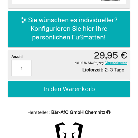
images
gallery
Sie wünschen es individueller?
Konfigurieren Sie hier Ihre
persönlichen Fußmatten!
29,95 €
Anzahl
Inkl. 19% MwSt.
,
zzgl.
Versandkosten
Lieferzeit:
2-3 Tage
In den Warenkorb
Hersteller:
Bär-AfC GmbH Chemnitz