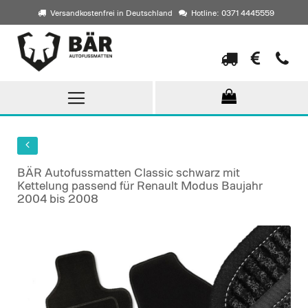
Versandkostenfrei in Deutschland
Hotline: 0371 4445559
Direkt
zum
Inhalt
BÄR Autofussmatten Classic schwarz mit
Kettelung passend für Renault Modus Baujahr
2004 bis 2008
Skip
to
the
end
of
the