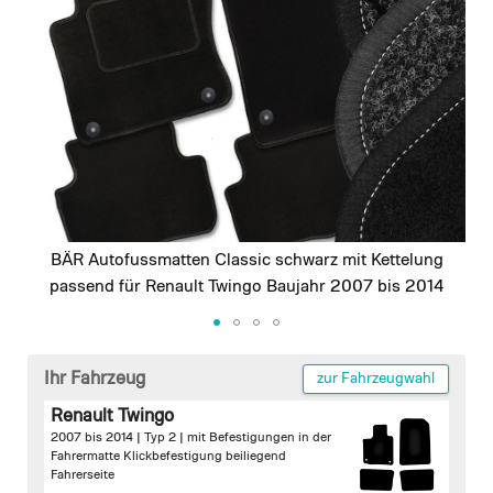
images
gallery
BÄR Autofussmatten Classic schwarz mit Kettelung
passend für Renault Twingo Baujahr 2007 bis 2014
Skip
to
Ihr Fahrzeug
zur Fahrzeugwahl
the
Renault Twingo
beginning
2007 bis 2014 | Typ 2 |
mit Befestigungen in der
of
Fahrermatte
Klickbefestigung beiliegend
the
Fahrerseite