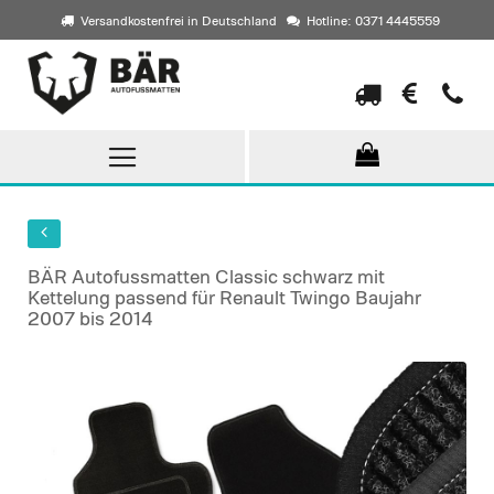
Versandkostenfrei in Deutschland
Hotline: 0371 4445559
Direkt
zum
Inhalt
BÄR Autofussmatten Classic schwarz mit
Kettelung passend für Renault Twingo Baujahr
2007 bis 2014
Skip
to
the
end
of
the