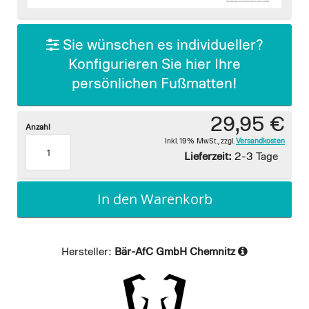
images
gallery
Sie wünschen es individueller?
Konfigurieren Sie hier Ihre
persönlichen Fußmatten!
29,95 €
Anzahl
Inkl. 19% MwSt.
,
zzgl.
Versandkosten
Lieferzeit:
2-3 Tage
In den Warenkorb
Hersteller:
Bär-AfC GmbH Chemnitz