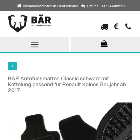
Versandkostenfrei in Deutschland
Hotline: 0371 4445559
Direkt
zum
Inhalt
BÄR Autofussmatten Classic schwarz mit
Kettelung passend für Renault Koleos Baujahr ab
2017
Skip
to
the
end
of
the