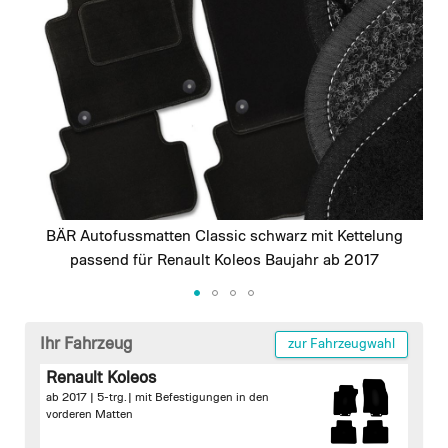
images
gallery
BÄR Autofussmatten Classic schwarz mit Kettelung
passend für Renault Koleos Baujahr ab 2017
Skip
to
Ihr Fahrzeug
zur Fahrzeugwahl
the
Renault Koleos
beginning
ab 2017 | 5-trg. |
mit Befestigungen in den
of
vorderen Matten
the