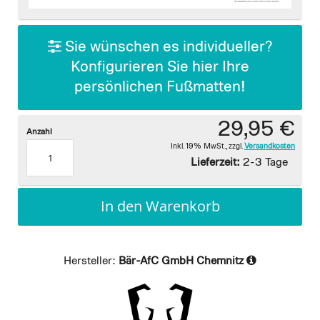
images
gallery
Sie wünschen es individueller?
Konfigurieren Sie hier Ihre
persönlichen Fußmatten!
29,95 €
Anzahl
Inkl. 19% MwSt.
,
zzgl.
Versandkosten
Lieferzeit:
2-3 Tage
In den Warenkorb
Hersteller:
Bär-AfC GmbH Chemnitz