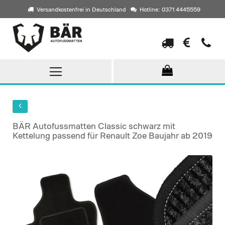
Versandkostenfrei in Deutschland
Hotline: 0371 4445559
Direkt
zum
Inhalt
BÄR Autofussmatten Classic schwarz mit
Kettelung passend für Renault Zoe Baujahr ab 2019
Skip
to
the
end
of
the