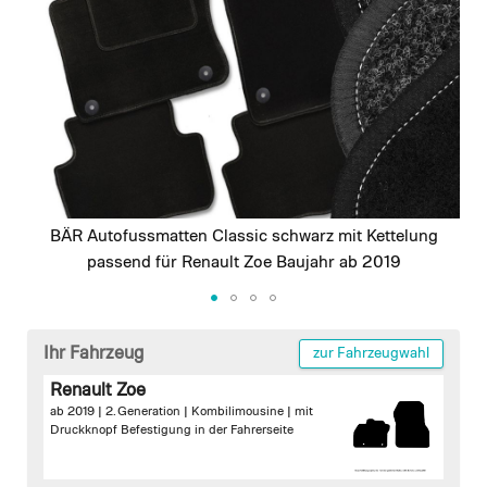
images
gallery
BÄR Autofussmatten Classic schwarz mit Kettelung
passend für Renault Zoe Baujahr ab 2019
Skip
to
Ihr Fahrzeug
zur Fahrzeugwahl
the
Renault Zoe
beginning
ab 2019 | 2. Generation | Kombilimousine |
mit
of
Druckknopf Befestigung in der Fahrerseite
the
images