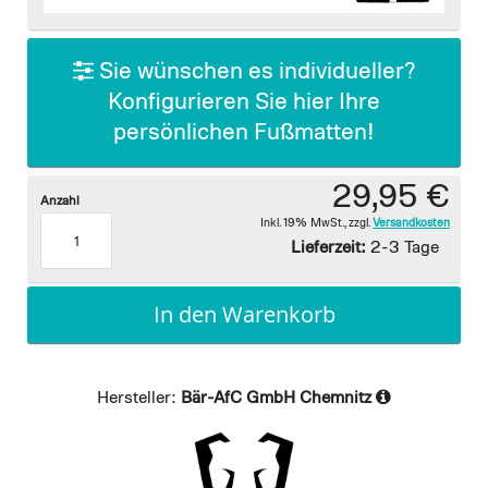
images
gallery
Sie wünschen es individueller?
Konfigurieren Sie hier Ihre
persönlichen Fußmatten!
29,95 €
Anzahl
Inkl. 19% MwSt.
,
zzgl.
Versandkosten
Lieferzeit:
2-3 Tage
In den Warenkorb
Hersteller:
Bär-AfC GmbH Chemnitz