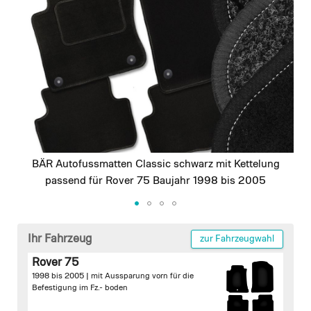
images
gallery
BÄR Autofussmatten Classic schwarz mit Kettelung
passend für Rover 75 Baujahr 1998 bis 2005
Skip
to
Ihr Fahrzeug
zur Fahrzeugwahl
the
Rover 75
beginning
1998 bis 2005 |
mit Aussparung vorn für die
of
Befestigung im Fz.- boden
the