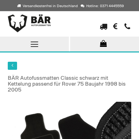
Versandkostenfrei in Deutschland
Hotline: 0371 4445559
Direkt
zum
Inhalt
BÄR Autofussmatten Classic schwarz mit
Kettelung passend für Rover 75 Baujahr 1998 bis
2005
Skip
to
the
end
of
the