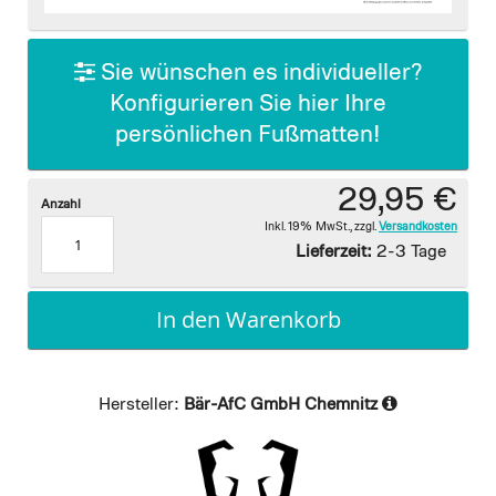
images
gallery
Sie wünschen es individueller?
Konfigurieren Sie hier Ihre
persönlichen Fußmatten!
29,95 €
Anzahl
Inkl. 19% MwSt.
,
zzgl.
Versandkosten
Lieferzeit:
2-3 Tage
In den Warenkorb
Hersteller:
Bär-AfC GmbH Chemnitz