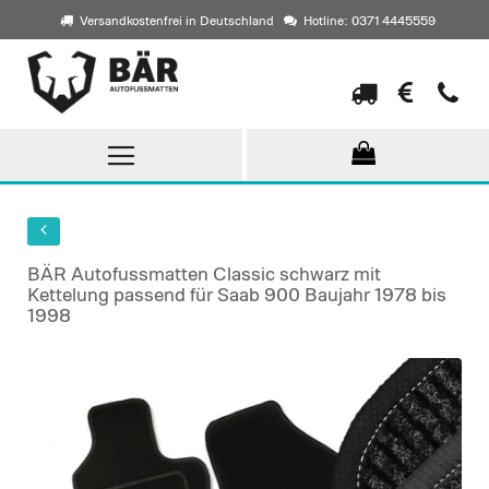
Versandkostenfrei in Deutschland
Hotline: 0371 4445559
Direkt
zum
Inhalt
BÄR Autofussmatten Classic schwarz mit
Kettelung passend für Saab 900 Baujahr 1978 bis
1998
Skip
to
the
end
of
the