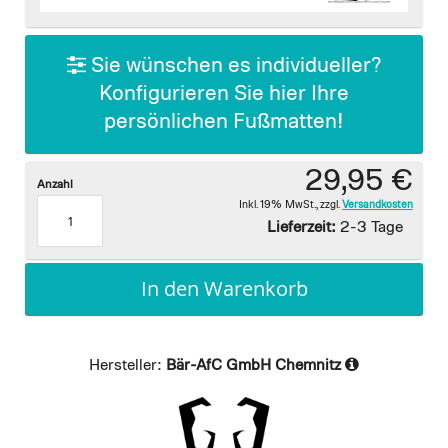
images
gallery
Sie wünschen es individueller?
Konfigurieren Sie hier Ihre
persönlichen Fußmatten!
29,95 €
Anzahl
Inkl. 19% MwSt.
,
zzgl.
Versandkosten
Lieferzeit:
2-3 Tage
In den Warenkorb
Hersteller:
Bär-AfC GmbH Chemnitz