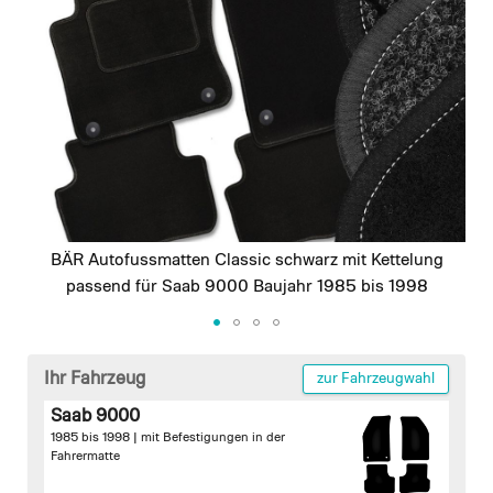
images
gallery
BÄR Autofussmatten Classic schwarz mit Kettelung
passend für Saab 9000 Baujahr 1985 bis 1998
Skip
to
Ihr Fahrzeug
zur Fahrzeugwahl
the
Saab 9000
beginning
1985 bis 1998 |
mit Befestigungen in der
of
Fahrermatte
the