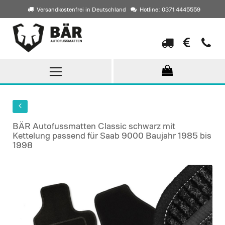
Versandkostenfrei in Deutschland
Hotline: 0371 4445559
Direkt
zum
Inhalt
BÄR Autofussmatten Classic schwarz mit
Kettelung passend für Saab 9000 Baujahr 1985 bis
1998
Skip
to
the
end
of
the