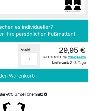
chen es individueller?
ier Ihre persönlichen Fußmatten!
29,95 €
Anzahl
Inkl. 19% MwSt.
,
zzgl.
Versandkosten
Lieferzeit:
2-3 Tage
 den Warenkorb
Bär-AfC GmbH Chemnitz