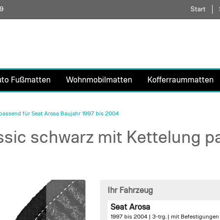
59
Direkt
Start
zum
Inhalt
uto Fußmatten
Wohnmobilmatten
Kofferraummatten
passend für Seat Arosa Baujahr 1997 bis 2004
sic schwarz mit Kettelung p
Ihr Fahrzeug
Seat Arosa
1997 bis 2004 | 3-trg. |
mit Befestigungen