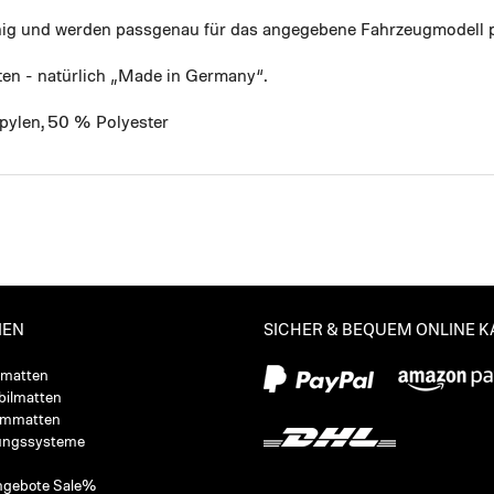
ähig und werden passgenau für das angegebene Fahrzeugmodell p
ten - natürlich „Made in Germany“.
pylen, 50 % Polyester
IEN
SICHER & BEQUEM ONLINE 
ßmatten
ilmatten
ummatten
ungssysteme
ngebote Sale%