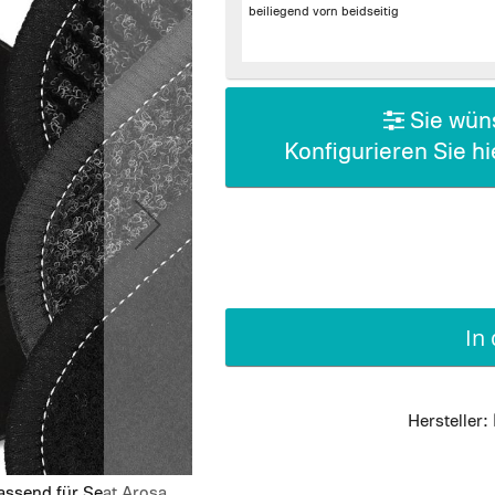
beiliegend vorn beidseitig
Sie wüns
Konfigurieren Sie h
In
Hersteller:
assend für Seat Arosa