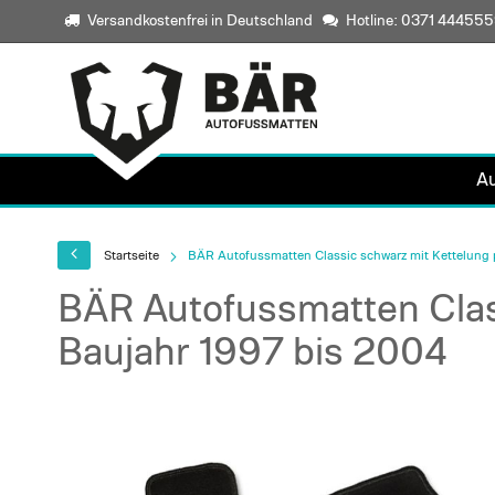
Versandkostenfrei in Deutschland
Hotline: 0371 44455
A
Startseite
BÄR Autofussmatten Classic schwarz mit Kettelung 
BÄR Autofussmatten Clas
Baujahr 1997 bis 2004
Skip
to
the
end