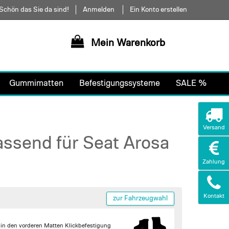
Schön das Sie da sind!
Anmelden
Ein Konto erstellen
Mein Warenkorb
Gummimatten
Befestigungssysteme
SALE %
Versand
assend für Seat Arosa
Zahlung
Kontakt
zur Fahrzeugwahl
 in den vorderen Matten
Klickbefestigung