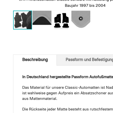
Baujahr 1997 bis 2004
Skip
to
the
beginning
of
Beschreibung
Passform und Befestigun
the
images
gallery
In Deutschland hergestellte Passform Autofußmatt
Das Material für unsere Classic-Automatten ist Nad
ist wahlweise gegen Aufpreis ein Absatzschoner aus
aus Mattenmaterial.
Die Rückseite jeder Matte besteht aus rutschfest