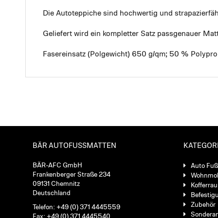
Die Autoteppiche sind hochwertig und strapazierf
Geliefert wird ein kompletter Satz passgenauer Mat
Fasereinsatz (Polgewicht) 650 g/qm; 50 % Polypro
BÄR AUTOFUSSMATTEN
KATEGOR
BÄR-AFC GmbH
Auto Fu
Frankenberger Straße 234
Wohnmob
09131 Chemnitz
Kofferra
Deutschland
Befestig
Zubehör
Telefon: +49 (0) 371 4445559
Sondera
Fax: +49 (0) 371 4445540