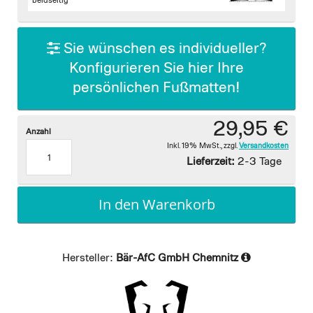
images
beidseitig
gallery
Sie wünschen es individueller?
Konfigurieren Sie hier Ihre
persönlichen Fußmatten!
29,95 €
Anzahl
Inkl. 19% MwSt.
,
zzgl.
Versandkosten
Lieferzeit:
2-3 Tage
In den Warenkorb
Hersteller:
Bär-AfC GmbH Chemnitz