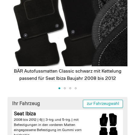
images
gallery
BÄR Autofussmatten Classic schwarz mit Kettelung
passend für Seat Ibiza Baujahr 2008 bis 2012
Skip
to
Ihr Fahrzeug
zur Fahrzeugwahl
the
Seat Ibiza
beginning
2008 bis 2012 | 6J | 3-trg. und 5-trg. |
mit
of
Befestigungen in den vorderen Matten
the
eingegossene Befestigung im Gummi vorn