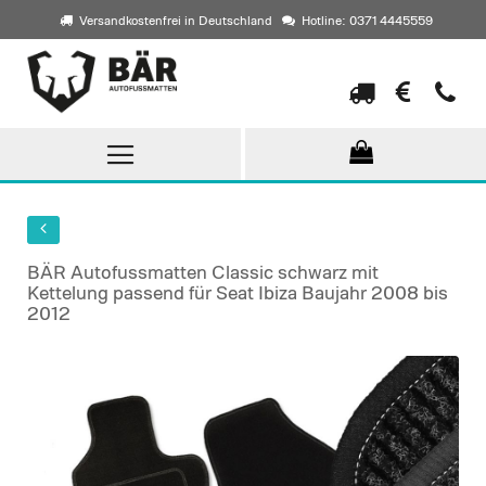
Versandkostenfrei in Deutschland
Hotline: 0371 4445559
Direkt
zum
Inhalt
BÄR Autofussmatten Classic schwarz mit
Kettelung passend für Seat Ibiza Baujahr 2008 bis
2012
Skip
to
the
end
of
the