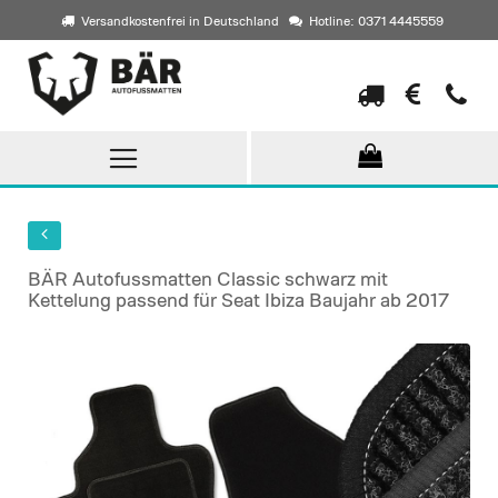
Versandkostenfrei in Deutschland
Hotline: 0371 4445559
Direkt
zum
Inhalt
BÄR Autofussmatten Classic schwarz mit
Kettelung passend für Seat Ibiza Baujahr ab 2017
Skip
to
the
end
of
the