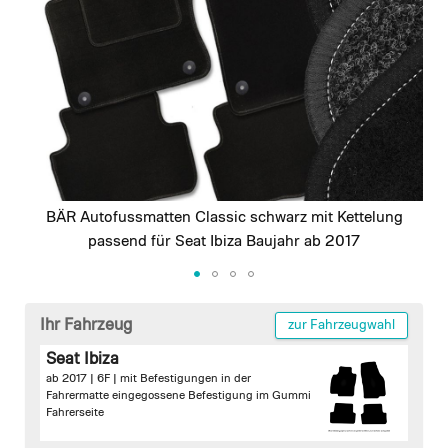
images
gallery
BÄR Autofussmatten Classic schwarz mit Kettelung
passend für Seat Ibiza Baujahr ab 2017
Skip
to
Ihr Fahrzeug
zur Fahrzeugwahl
the
Seat Ibiza
beginning
ab 2017 | 6F |
mit Befestigungen in der
of
Fahrermatte
eingegossene Befestigung im Gummi
the
Fahrerseite
images