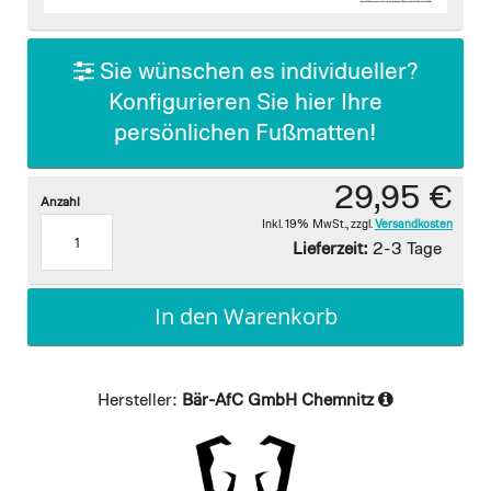
images
gallery
Sie wünschen es individueller?
Konfigurieren Sie hier Ihre
persönlichen Fußmatten!
29,95 €
Anzahl
Inkl. 19% MwSt.
,
zzgl.
Versandkosten
Lieferzeit:
2-3 Tage
In den Warenkorb
Hersteller:
Bär-AfC GmbH Chemnitz