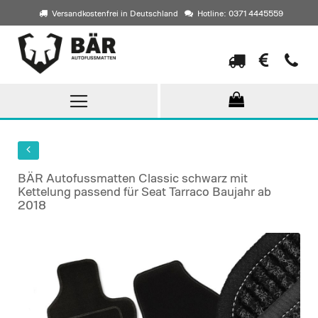
Versandkostenfrei in Deutschland
Hotline: 0371 4445559
Direkt
zum
Inhalt
BÄR Autofussmatten Classic schwarz mit
Kettelung passend für Seat Tarraco Baujahr ab
2018
Skip
to
the
end
of
the