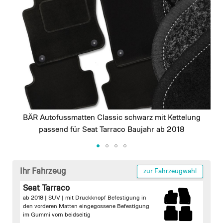
images
gallery
BÄR Autofussmatten Classic schwarz mit Kettelung
passend für Seat Tarraco Baujahr ab 2018
Skip
to
Ihr Fahrzeug
zur Fahrzeugwahl
the
Seat Tarraco
beginning
ab 2018 | SUV |
mit Druckknopf Befestigung in
of
den vorderen Matten
eingegossene Befestigung
the
im Gummi vorn beidseitig