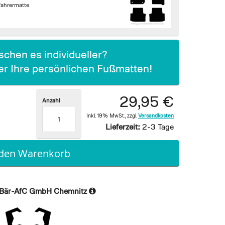
Fahrermatte
chen es individueller?
ier Ihre persönlichen Fußmatten!
29,95 €
Anzahl
Inkl. 19% MwSt.
,
zzgl.
Versandkosten
Lieferzeit:
2-3 Tage
 den Warenkorb
Bär-AfC GmbH Chemnitz