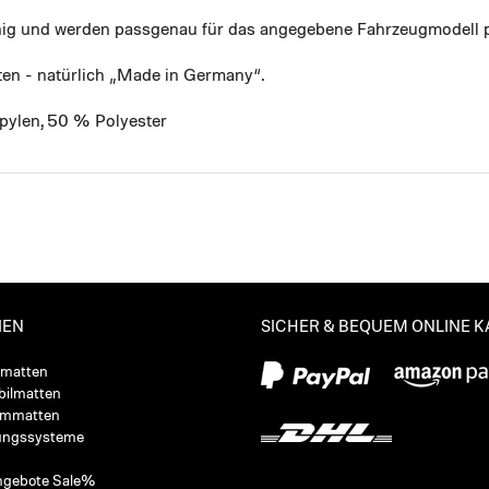
ähig und werden passgenau für das angegebene Fahrzeugmodell p
ten - natürlich „Made in Germany“.
pylen, 50 % Polyester
IEN
SICHER & BEQUEM ONLINE 
ßmatten
ilmatten
ummatten
ungssysteme
ngebote Sale%