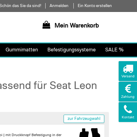
Schön das Sie da sind!
Anmelden
Ein Konto erstellen
Mein Warenkorb
Gummimatten
Befestigungssysteme
SALE %
Versand
assend für Seat Leon
Zahlung
Kontakt
zur Fahrzeugwahl
bi |
mit Druckknopf Befestigung in der