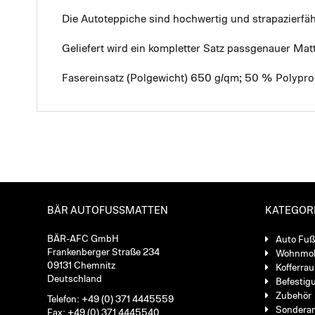
Die Autoteppiche sind hochwertig und strapazierf
Geliefert wird ein kompletter Satz passgenauer Mat
Fasereinsatz (Polgewicht) 650 g/qm; 50 % Polypro
BÄR AUTOFUSSMATTEN
KATEGOR
BÄR-AFC GmbH
Auto Fu
Frankenberger Straße 234
Wohnmob
09131 Chemnitz
Kofferra
Deutschland
Befestig
Zubehör
Telefon: +49 (0) 371 4445559
Sondera
Fax: +49 (0) 371 4445540