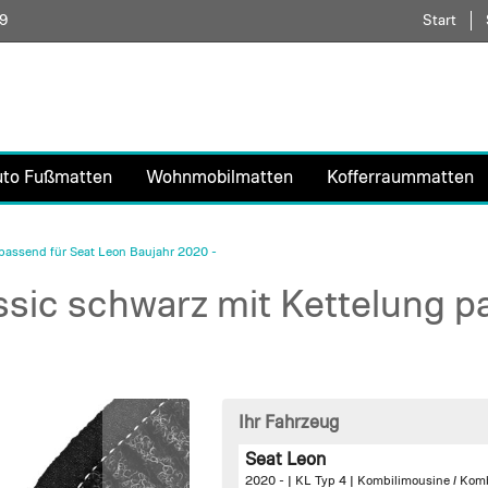
59
Direkt
Start
zum
Inhalt
uto Fußmatten
Wohnmobilmatten
Kofferraummatten
passend für Seat Leon Baujahr 2020 -
sic schwarz mit Kettelung p
Ihr Fahrzeug
Seat Leon
2020 - | KL Typ 4 | Kombilimousine / Kom