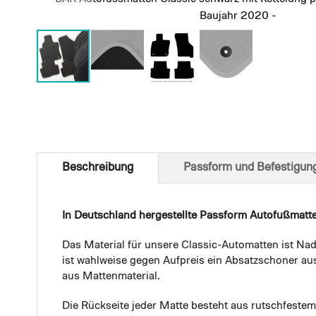
Baujahr 2020 -
Skip
to
the
beginning
of
Beschreibung
Passform und Befestigun
the
images
gallery
In Deutschland hergestellte Passform Autofußmatt
Das Material für unsere Classic-Automatten ist Nad
ist wahlweise gegen Aufpreis ein Absatzschoner aus
aus Mattenmaterial.
Die Rückseite jeder Matte besteht aus rutschfest