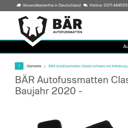
Versandkostenfrei in Deutschland
Hotline: 0371 44455
A
Startseite
BÄR Autofussmatten Classic schwarz mit Kettelung 
BÄR Autofussmatten Clas
Baujahr 2020 -
Skip
to
the
end