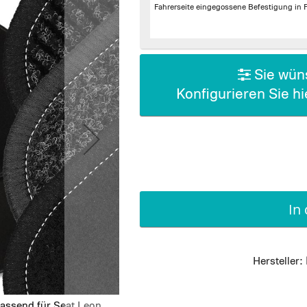
Fahrerseite
eingegossene Befestigung in 
Sie wüns
Konfigurieren Sie h
In
Hersteller:
assend für Seat Leon