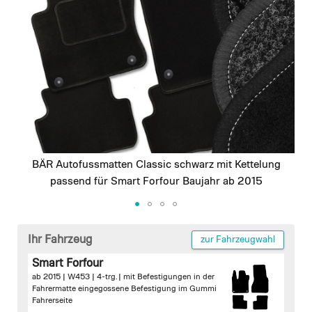
images
gallery
BÄR Autofussmatten Classic schwarz mit Kettelung
passend für Smart Forfour Baujahr ab 2015
Skip
to
Ihr Fahrzeug
zur Fahrzeugwahl
the
Smart Forfour
beginning
ab 2015 | W453 | 4-trg. |
mit Befestigungen in der
of
Fahrermatte
eingegossene Befestigung im Gummi
the
Fahrerseite