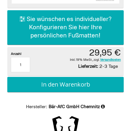
images
gallery
Sie wünschen es individueller?
Konfigurieren Sie hier Ihre
persönlichen Fußmatten!
29,95 €
Anzahl
Inkl. 19% MwSt.
,
zzgl.
Versandkosten
Lieferzeit:
2-3 Tage
In den Warenkorb
Hersteller:
Bär-AfC GmbH Chemnitz