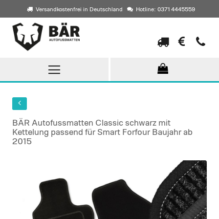
Versandkostenfrei in Deutschland
Hotline: 0371 4445559
Direkt
zum
Inhalt
BÄR Autofussmatten Classic schwarz mit
Kettelung passend für Smart Forfour Baujahr ab
2015
Skip
to
the
end
of
the