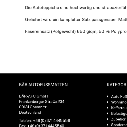
Die Autoteppiche sind hochwertig und strapazierf
Geliefert wird ein kompletter Satz passgenauer Mat
Fasereinsatz (Polgewicht) 650 g/qm; 50 % Polypro
BÄR AUTOFUSSMATTEN
KATEGOR
BÄR-AFC GmbH
Auto Fu
Frankenberger Straße 234
Wohnmob
09131 Chemnitz
Kofferra
Deutschland
Befestig
Zubehör
Telefon: +49 (0) 371 4445559
Sondera
Fax: +49 (0) 371 4445540