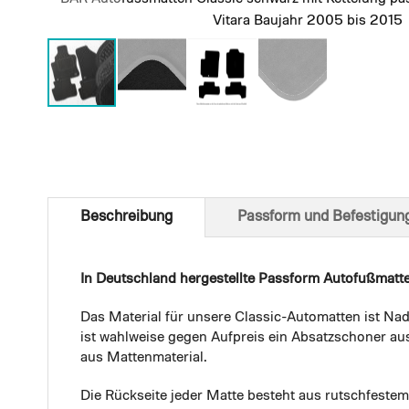
Vitara Baujahr 2005 bis 2015
Skip
to
the
beginning
of
Beschreibung
Passform und Befestigun
the
images
gallery
In Deutschland hergestellte Passform Autofußmatt
Das Material für unsere Classic-Automatten ist Nad
ist wahlweise gegen Aufpreis ein Absatzschoner aus
aus Mattenmaterial.
Die Rückseite jeder Matte besteht aus rutschfest