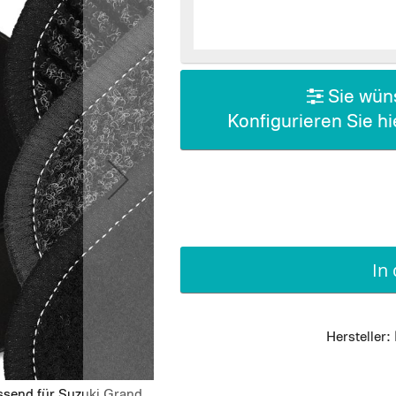
Sie wüns
Konfigurieren Sie h
In
Hersteller:
ssend für Suzuki Grand