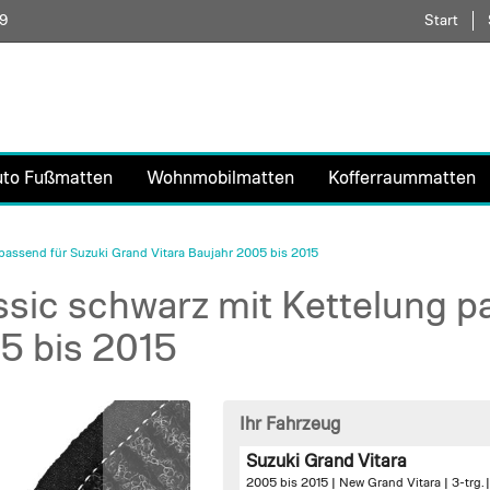
59
Direkt
Start
zum
Inhalt
uto Fußmatten
Wohnmobilmatten
Kofferraummatten
passend für Suzuki Grand Vitara Baujahr 2005 bis 2015
sic schwarz mit Kettelung p
5 bis 2015
Ihr Fahrzeug
Suzuki Grand Vitara
2005 bis 2015 | New Grand Vitara | 3-trg. 