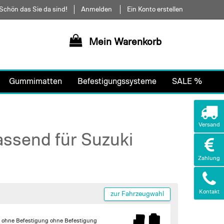
Schön das Sie da sind!
Anmelden
Ein Konto erstellen
Mein Warenkorb
Gummimatten
Befestigungssysteme
SALE %
Versand
assend für Suzuki
Zahlung
Kontakt
zur Fahrzeugwahl
|
ohne Befestigung
ohne Befestigung