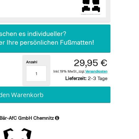
chen es individueller?
ier Ihre persönlichen Fußmatten!
29,95 €
Anzahl
Inkl. 19% MwSt.
,
zzgl.
Versandkosten
Lieferzeit:
2-3 Tage
 den Warenkorb
Bär-AfC GmbH Chemnitz