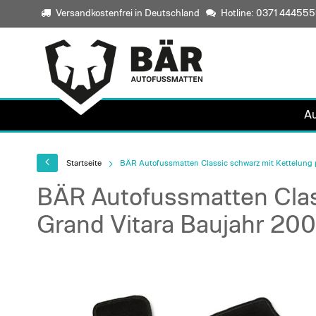
Versandkostenfrei in Deutschland
Hotline: 0371 44455
A
Startseite
BÄR Autofussmatten Classic schwarz mit Kettelung 
BÄR Autofussmatten Clas
Grand Vitara Baujahr 200
Skip
to
the
end