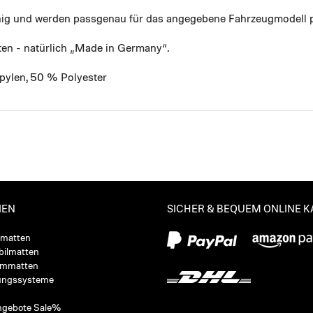
ähig und werden passgenau für das angegebene Fahrzeugmodell p
ten - natürlich „Made in Germany“.
pylen, 50 % Polyester
IEN
SICHER & BEQUEM ONLINE 
ßmatten
ilmatten
ummatten
ungssysteme
ngebote Sale%