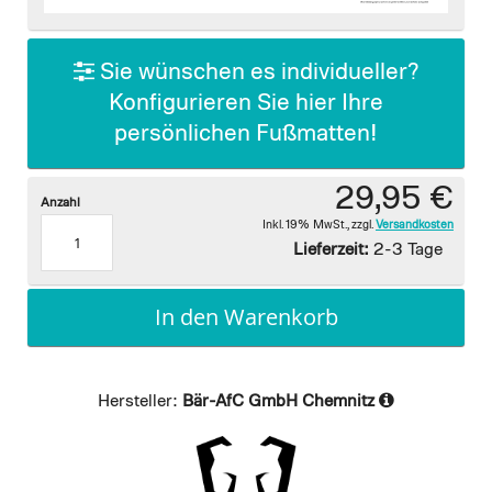
images
gallery
Sie wünschen es individueller?
Konfigurieren Sie hier Ihre
persönlichen Fußmatten!
29,95 €
Anzahl
Inkl. 19% MwSt.
,
zzgl.
Versandkosten
Lieferzeit:
2-3 Tage
In den Warenkorb
Hersteller:
Bär-AfC GmbH Chemnitz