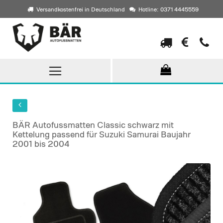
Versandkostenfrei in Deutschland
Hotline: 0371 4445559
Direkt
zum
Inhalt
BÄR Autofussmatten Classic schwarz mit
Kettelung passend für Suzuki Samurai Baujahr
2001 bis 2004
Skip
to
the
end
of
the