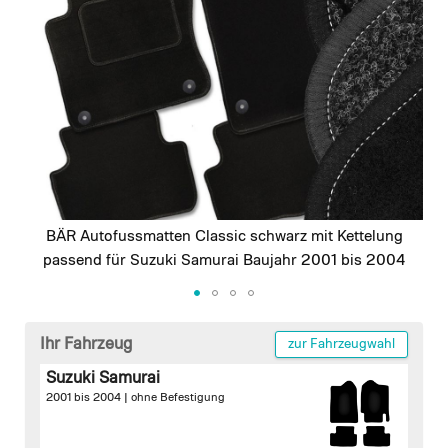
images
gallery
BÄR Autofussmatten Classic schwarz mit Kettelung
passend für Suzuki Samurai Baujahr 2001 bis 2004
Skip
to
Ihr Fahrzeug
zur Fahrzeugwahl
the
Suzuki Samurai
beginning
2001 bis 2004 |
ohne Befestigung
of
the