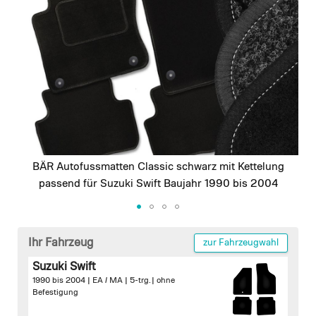
images
gallery
BÄR Autofussmatten Classic schwarz mit Kettelung
passend für Suzuki Swift Baujahr 1990 bis 2004
Skip
to
Ihr Fahrzeug
zur Fahrzeugwahl
the
Suzuki Swift
beginning
1990 bis 2004 | EA / MA | 5-trg. |
ohne
of
Befestigung
the