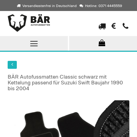
Versandkostenfrei in Deutschland
Hotline: 0371 4445559
Direkt
zum
Inhalt
BÄR Autofussmatten Classic schwarz mit
Kettelung passend für Suzuki Swift Baujahr 1990
bis 2004
Skip
to
the
end
of
the