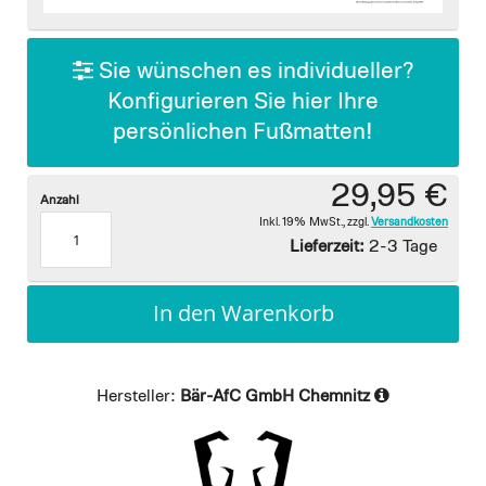
images
gallery
Sie wünschen es individueller?
Konfigurieren Sie hier Ihre
persönlichen Fußmatten!
29,95 €
Anzahl
Inkl. 19% MwSt.
,
zzgl.
Versandkosten
Lieferzeit:
2-3 Tage
In den Warenkorb
Hersteller:
Bär-AfC GmbH Chemnitz