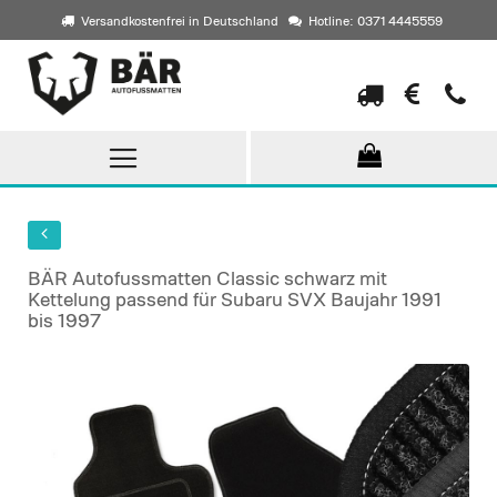
Versandkostenfrei in Deutschland
Hotline: 0371 4445559
Direkt
zum
Inhalt
BÄR Autofussmatten Classic schwarz mit
Kettelung passend für Subaru SVX Baujahr 1991
bis 1997
Skip
to
the
end
of
the