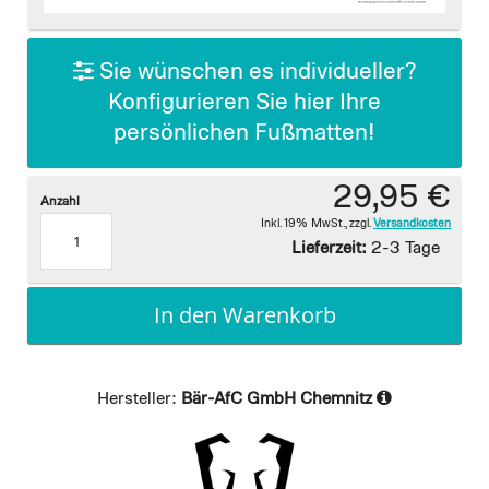
images
gallery
Sie wünschen es individueller?
Konfigurieren Sie hier Ihre
persönlichen Fußmatten!
29,95 €
Anzahl
Inkl. 19% MwSt.
,
zzgl.
Versandkosten
Lieferzeit:
2-3 Tage
In den Warenkorb
Hersteller:
Bär-AfC GmbH Chemnitz