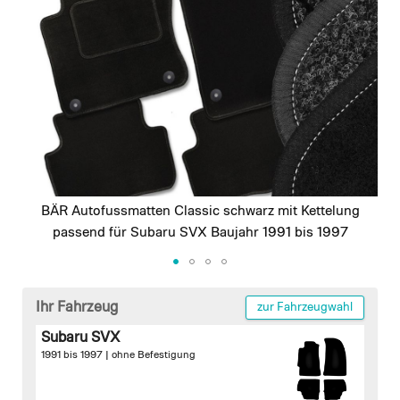
images
gallery
BÄR Autofussmatten Classic schwarz mit Kettelung
passend für Subaru SVX Baujahr 1991 bis 1997
Skip
to
Ihr Fahrzeug
zur Fahrzeugwahl
the
Subaru SVX
beginning
1991 bis 1997 |
ohne Befestigung
of
the