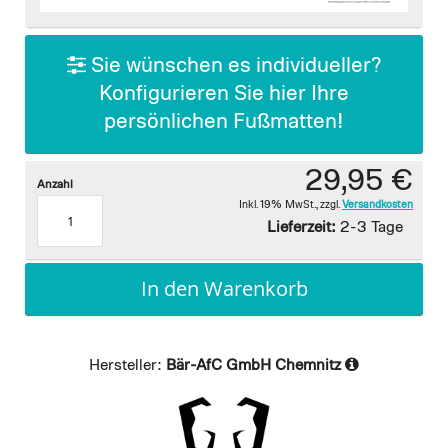
images
gallery
Sie wünschen es individueller?
Konfigurieren Sie hier Ihre
persönlichen Fußmatten!
29,95 €
Anzahl
Inkl. 19% MwSt.
,
zzgl.
Versandkosten
Lieferzeit:
2-3 Tage
In den Warenkorb
Hersteller:
Bär-AfC GmbH Chemnitz