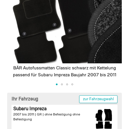
images
gallery
BÄR Autofussmatten Classic schwarz mit Kettelung
passend für Subaru Impreza Baujahr 2007 bis 2011
Skip
to
Ihr Fahrzeug
zur Fahrzeugwahl
the
Subaru Impreza
beginning
2007 bis 2011 | GR |
ohne Befestigung
ohne
of
Befestigung
the