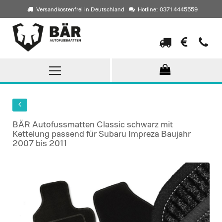
Versandkostenfrei in Deutschland
Hotline: 0371 4445559
Direkt
zum
Inhalt
BÄR Autofussmatten Classic schwarz mit
Kettelung passend für Subaru Impreza Baujahr
2007 bis 2011
Skip
to
the
end
of
the