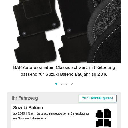
images
gallery
BÄR Autofussmatten Classic schwarz mit Kettelung
passend für Suzuki Baleno Baujahr ab 2016
Skip
to
Ihr Fahrzeug
zur Fahrzeugwahl
the
Suzuki Baleno
beginning
ab 2016 |
Nachrüstsatz
eingegossene Befestigung
of
im Gummi Fahrerseite
the