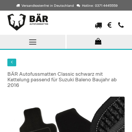
Versandkostenfrei in Deutschland
Hotline: 0371 4445559
Direkt
zum
Inhalt
BÄR Autofussmatten Classic schwarz mit
Kettelung passend für Suzuki Baleno Baujahr ab
2016
Skip
to
the
end
of
the