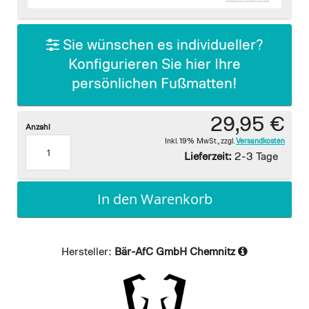
images
gallery
Sie wünschen es individueller?
Konfigurieren Sie hier Ihre
persönlichen Fußmatten!
29,95 €
Anzahl
Inkl. 19% MwSt.
,
zzgl.
Versandkosten
Lieferzeit:
2-3 Tage
In den Warenkorb
Hersteller:
Bär-AfC GmbH Chemnitz