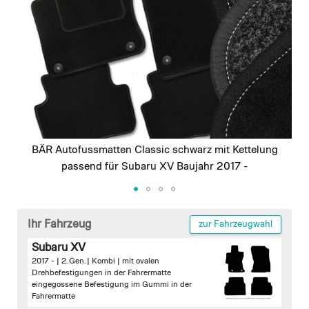
images
gallery
BÄR Autofussmatten Classic schwarz mit Kettelung
passend für Subaru XV Baujahr 2017 -
Skip
to
Ihr Fahrzeug
zur Fahrzeugwahl
the
Subaru XV
beginning
2017 - | 2. Gen. | Kombi |
mit ovalen
of
Drehbefestigungen in der Fahrermatte
the
eingegossene Befestigung im Gummi in der
images
Fahrermatte