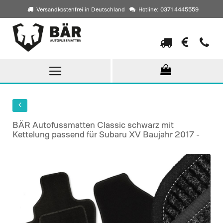
Versandkostenfrei in Deutschland
Hotline: 0371 4445559
Direkt
zum
Inhalt
BÄR Autofussmatten Classic schwarz mit
Kettelung passend für Subaru XV Baujahr 2017 -
Skip
to
the
end
of
the