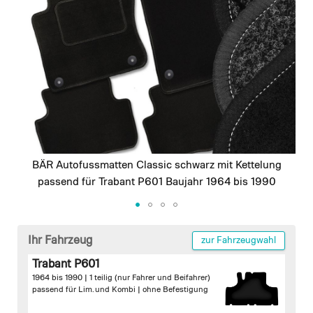
images
gallery
BÄR Autofussmatten Classic schwarz mit Kettelung
passend für Trabant P601 Baujahr 1964 bis 1990
Skip
to
Ihr Fahrzeug
zur Fahrzeugwahl
the
Trabant P601
beginning
1964 bis 1990 | 1 teilig (nur Fahrer und Beifahrer)
of
passend für Lim. und Kombi |
ohne Befestigung
the