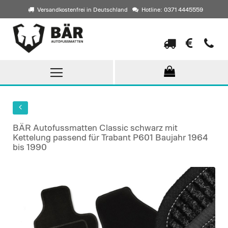
Versandkostenfrei in Deutschland
Hotline: 0371 4445559
Direkt
zum
Inhalt
BÄR Autofussmatten Classic schwarz mit
Kettelung passend für Trabant P601 Baujahr 1964
bis 1990
Skip
to
the
end
of
the