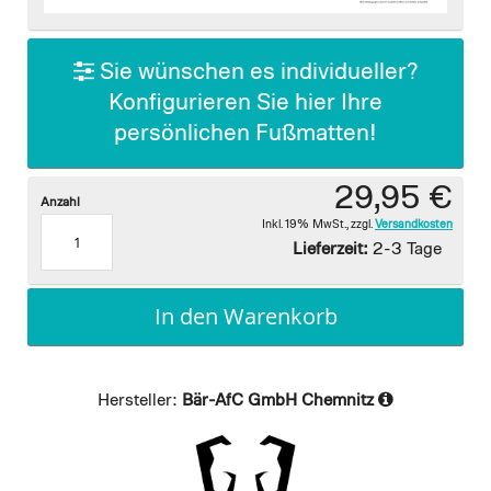
images
gallery
Sie wünschen es individueller?
Konfigurieren Sie hier Ihre
persönlichen Fußmatten!
29,95 €
Anzahl
Inkl. 19% MwSt.
,
zzgl.
Versandkosten
Lieferzeit:
2-3 Tage
In den Warenkorb
Hersteller:
Bär-AfC GmbH Chemnitz