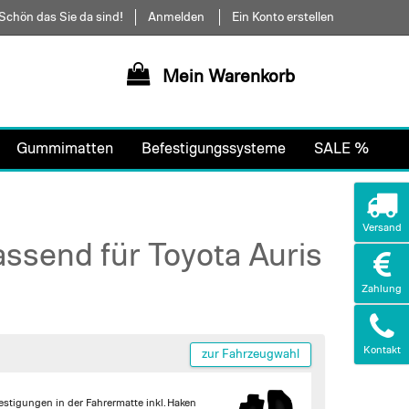
Schön das Sie da sind!
Anmelden
Ein Konto erstellen
Mein Warenkorb
Gummimatten
Befestigungssysteme
SALE %
Versand
ssend für Toyota Auris
Zahlung
Kontakt
zur Fahrzeugwahl
estigungen in der Fahrermatte inkl. Haken