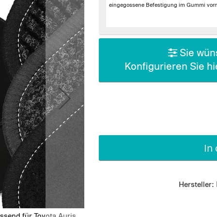
eingegossene Befestigung im Gummi vorn 
Sie wüns
Konfigurieren Sie h
In
Hersteller:
ssend für Toyota Auris