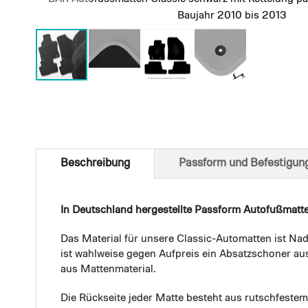
Baujahr 2010 bis 2013
Skip
to
the
beginning
of
Beschreibung
Passform und Befestigun
the
images
gallery
In Deutschland hergestellte Passform Autofußmatt
Das Material für unsere Classic-Automatten ist Nad
ist wahlweise gegen Aufpreis ein Absatzschoner aus
aus Mattenmaterial.
Die Rückseite jeder Matte besteht aus rutschfest