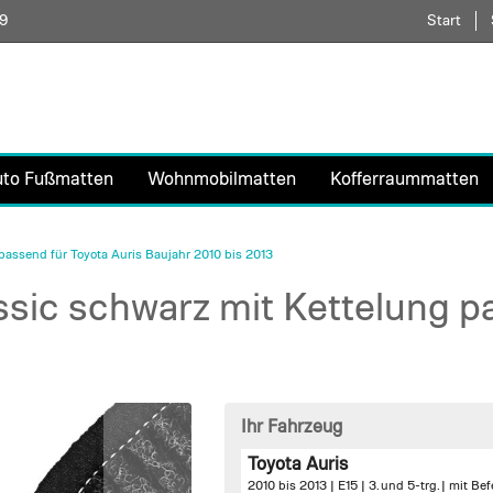
59
Direkt
Start
zum
Inhalt
uto Fußmatten
Wohnmobilmatten
Kofferraummatten
assend für Toyota Auris Baujahr 2010 bis 2013
ic schwarz mit Kettelung pa
Ihr Fahrzeug
Toyota Auris
2010 bis 2013 | E15 | 3. und 5-trg. |
mit Bef