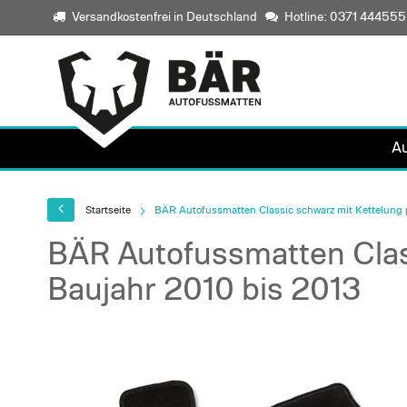
Versandkostenfrei in Deutschland
Hotline: 0371 44455
A
Startseite
BÄR Autofussmatten Classic schwarz mit Kettelung p
BÄR Autofussmatten Class
Baujahr 2010 bis 2013
Skip
to
the
end