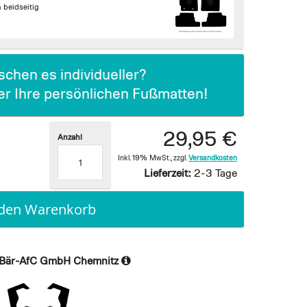
beidseitig
chen es individueller?
ier Ihre persönlichen Fußmatten!
29,95 €
Anzahl
Inkl. 19% MwSt.
,
zzgl.
Versandkosten
Lieferzeit:
2-3 Tage
 den Warenkorb
Bär-AfC GmbH Chemnitz