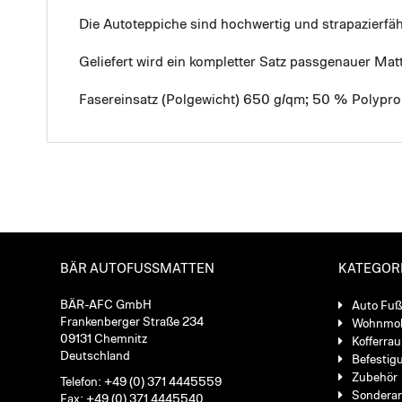
Die Autoteppiche sind hochwertig und strapazierf
Geliefert wird ein kompletter Satz passgenauer Mat
Fasereinsatz (Polgewicht) 650 g/qm; 50 % Polypro
BÄR AUTOFUSSMATTEN
KATEGOR
BÄR-AFC GmbH
Auto Fu
Frankenberger Straße 234
Wohnmob
09131 Chemnitz
Kofferra
Deutschland
Befestig
Zubehör
Telefon: +49 (0) 371 4445559
Sondera
Fax: +49 (0) 371 4445540