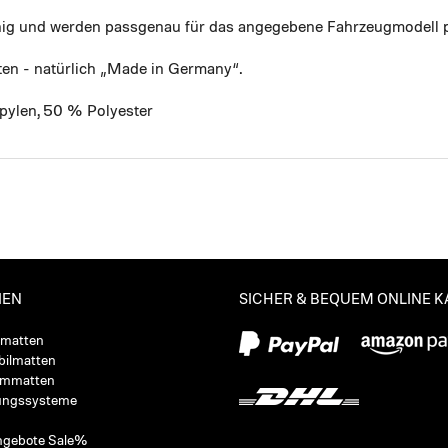
ähig und werden passgenau für das angegebene Fahrzeugmodell p
ten - natürlich „Made in Germany“.
pylen, 50 % Polyester
IEN
SICHER & BEQUEM ONLINE 
ßmatten
ilmatten
ummatten
ungssysteme
ngebote Sale%