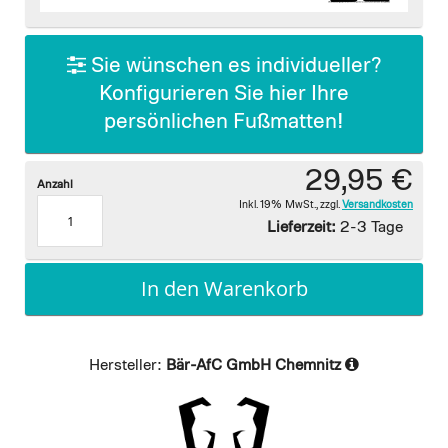
images
gallery
Sie wünschen es individueller?
Konfigurieren Sie hier Ihre
persönlichen Fußmatten!
29,95 €
Anzahl
Inkl. 19% MwSt.
,
zzgl.
Versandkosten
Lieferzeit:
2-3 Tage
In den Warenkorb
Hersteller:
Bär-AfC GmbH Chemnitz