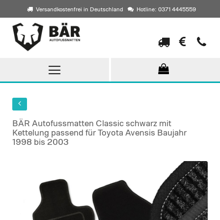
Versandkostenfrei in Deutschland
Hotline: 0371 4445559
Direkt
zum
Inhalt
BÄR Autofussmatten Classic schwarz mit
Kettelung passend für Toyota Avensis Baujahr
1998 bis 2003
Skip
to
the
end
of
the