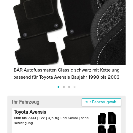
images
gallery
BÄR Autofussmatten Classic schwarz mit Kettelung
passend für Toyota Avensis Baujahr 1998 bis 2003
Skip
to
Ihr Fahrzeug
zur Fahrzeugwahl
the
Toyota Avensis
beginning
1998 bis 2003 | T22 | 4, 5-trg. und Kombi |
ohne
of
Befestigung
the