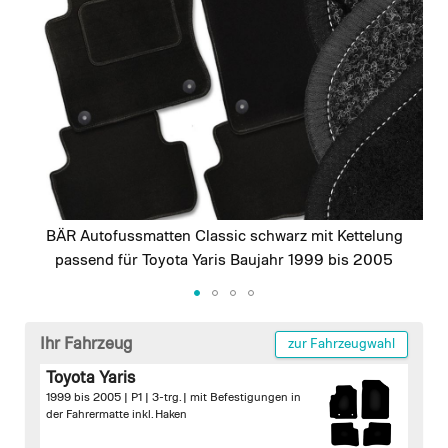
images
gallery
BÄR Autofussmatten Classic schwarz mit Kettelung
passend für Toyota Yaris Baujahr 1999 bis 2005
Skip
to
Ihr Fahrzeug
zur Fahrzeugwahl
the
Toyota Yaris
beginning
1999 bis 2005 | P1 | 3-trg. |
mit Befestigungen in
of
der Fahrermatte inkl. Haken
the