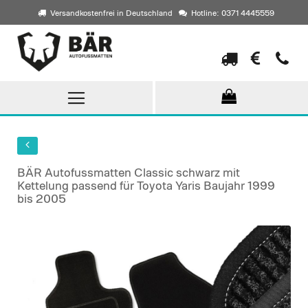
Versandkostenfrei in Deutschland
Hotline: 0371 4445559
Direkt
zum
Inhalt
BÄR Autofussmatten Classic schwarz mit
Kettelung passend für Toyota Yaris Baujahr 1999
bis 2005
Skip
to
the
end
of
the