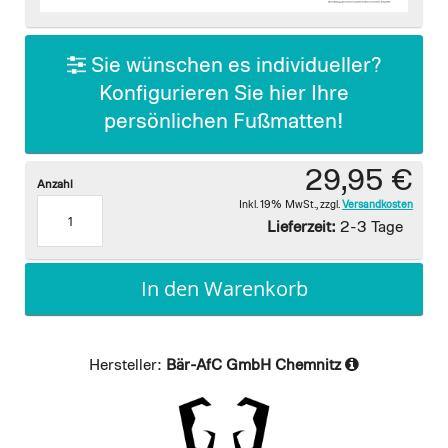
images
gallery
Sie wünschen es individueller?
Konfigurieren Sie hier Ihre
persönlichen Fußmatten!
29,95 €
Anzahl
Inkl. 19% MwSt.
,
zzgl.
Versandkosten
Lieferzeit:
2-3 Tage
In den Warenkorb
Hersteller:
Bär-AfC GmbH Chemnitz