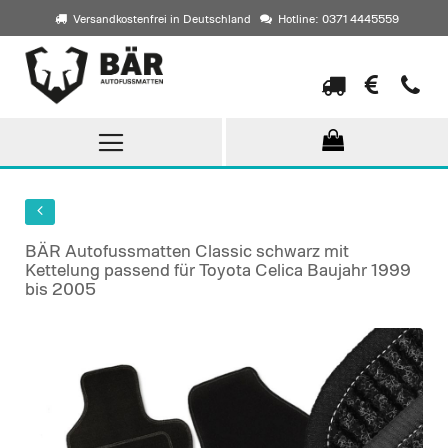
Versandkostenfrei in Deutschland
Hotline: 0371 4445559
Direkt
zum
Inhalt
BÄR Autofussmatten Classic schwarz mit
Kettelung passend für Toyota Celica Baujahr 1999
bis 2005
Skip
to
the
end
of
the