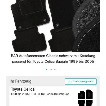
images
gallery
BÄR Autofussmatten Classic schwarz mit Kettelung
passend für Toyota Celica Baujahr 1999 bis 2005
Skip
to
Ihr Fahrzeug
zur Fahrzeugwahl
the
Toyota Celica
beginning
1999 bis 2005 | T23 | 3-trg. |
ohne Befestigung
of
the