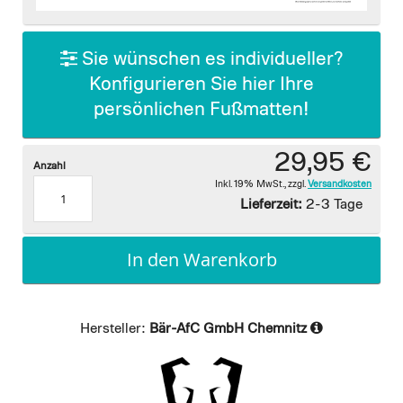
images
gallery
Sie wünschen es individueller?
Konfigurieren Sie hier Ihre
persönlichen Fußmatten!
29,95 €
Anzahl
Inkl. 19% MwSt.
,
zzgl.
Versandkosten
Lieferzeit:
2-3 Tage
In den Warenkorb
Hersteller:
Bär-AfC GmbH Chemnitz