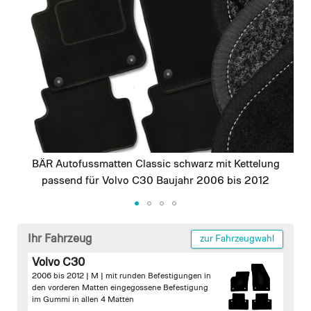
images
gallery
BÄR Autofussmatten Classic schwarz mit Kettelung
passend für Volvo C30 Baujahr 2006 bis 2012
Skip
to
Ihr Fahrzeug
zur Fahrzeugwahl
the
Volvo C30
beginning
2006 bis 2012 | M |
mit runden Befestigungen in
of
den vorderen Matten
eingegossene Befestigung
the
im Gummi in allen 4 Matten