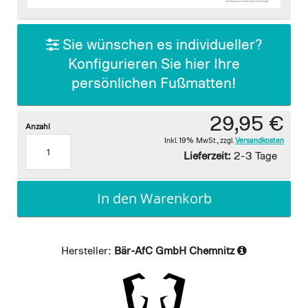
images
gallery
Sie wünschen es individueller?
Konfigurieren Sie hier Ihre
persönlichen Fußmatten!
29,95 €
Anzahl
Inkl. 19% MwSt.
,
zzgl.
Versandkosten
Lieferzeit:
2-3 Tage
In den Warenkorb
Hersteller:
Bär-AfC GmbH Chemnitz