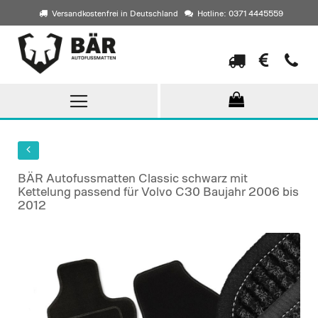
Versandkostenfrei in Deutschland
Hotline: 0371 4445559
Direkt
zum
Inhalt
BÄR Autofussmatten Classic schwarz mit
Kettelung passend für Volvo C30 Baujahr 2006 bis
2012
Skip
to
the
end
of
the