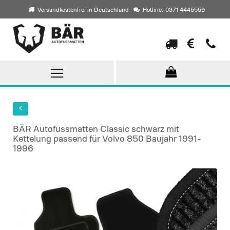
Versandkostenfrei in Deutschland
Hotline: 0371 4445559
Direkt
zum
Inhalt
BÄR Autofussmatten Classic schwarz mit
Kettelung passend für Volvo 850 Baujahr 1991-
1996
Skip
to
the
end
of
the