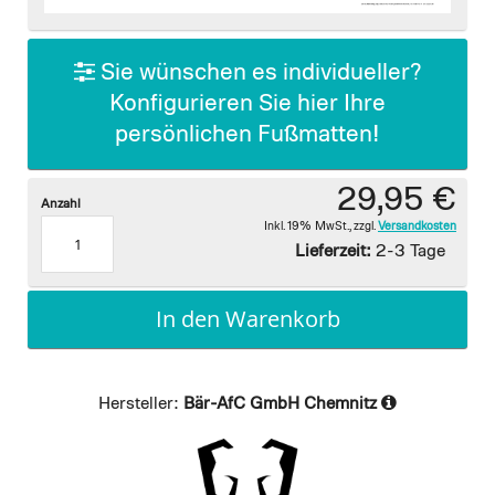
images
gallery
Sie wünschen es individueller?
Konfigurieren Sie hier Ihre
persönlichen Fußmatten!
29,95 €
Anzahl
Inkl. 19% MwSt.
,
zzgl.
Versandkosten
Lieferzeit:
2-3 Tage
In den Warenkorb
Hersteller:
Bär-AfC GmbH Chemnitz