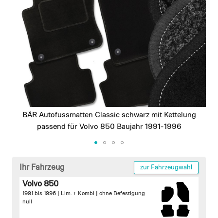
images
gallery
BÄR Autofussmatten Classic schwarz mit Kettelung
passend für Volvo 850 Baujahr 1991-1996
Skip
to
Ihr Fahrzeug
zur Fahrzeugwahl
the
Volvo 850
beginning
1991 bis 1996 | Lim. + Kombi |
ohne Befestigung
of
null
the