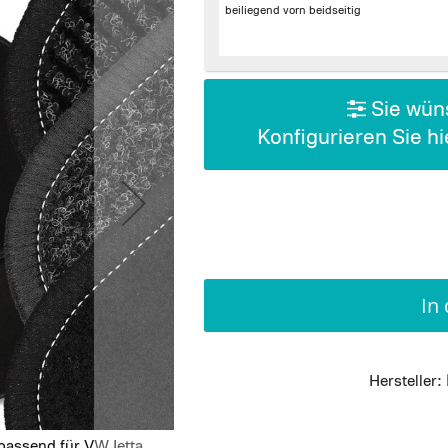
beiliegend vorn beidseitig
Sie wüns
Konfigurieren Sie h
In
Hersteller:
passend für VW Jetta