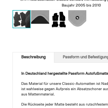
Baujahr 2005 bis 2010
Skip
to
the
beginning
of
Beschreibung
Passform und Befestigun
the
images
gallery
In Deutschland hergestellte Passform Autofußmatt
Das Material für unsere Classic-Automatten ist Nad
ist wahlweise gegen Aufpreis ein Absatzschoner aus
aus Mattenmaterial.
Die Rückseite jeder Matte besteht aus rutschfest