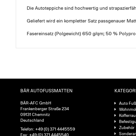
Die Autoteppiche sind hochwertig und strapazierf
Geliefert wird ein kompletter Satz passgenauer Mat
Fasereinsatz (Polgewicht) 650 g/qm; 50 % Polypro
BÄR AUTOFUSSMATTEN
KATEGOR
BÄR-AFC GmbH
Auto Fu
Frankenberger Straße 234
Wohnmob
09131 Chemnitz
Kofferra
Deutschland
Befestig
Zubehör
Telefon: +49 (0) 371 4445559
Sondera
Fax: +49 (0) 371 4445540