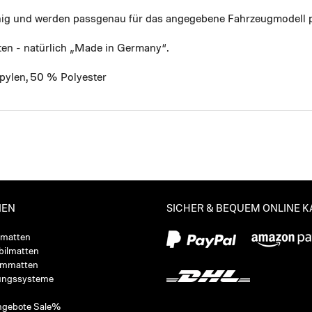
ähig und werden passgenau für das angegebene Fahrzeugmodell p
ten - natürlich „Made in Germany“.
pylen, 50 % Polyester
IEN
SICHER & BEQUEM ONLINE 
ßmatten
ilmatten
ummatten
ungssysteme
ngebote Sale%