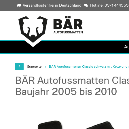
Versandkostenfrei in Deutschland
Hotline: 0371 44455
A
Startseite
BÄR Autofussmatten Classic schwarz mit Kettelung 
BÄR Autofussmatten Clas
Baujahr 2005 bis 2010
Skip
to
the
end