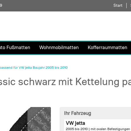
59
Direkt
Start
zum
Inhalt
uto Fußmatten
Wohnmobilmatten
Kofferraummatten
passend für VW Jetta Baujahr 2005 bis 2010
sic schwarz mit Kettelung p
Ihr Fahrzeug
VW Jetta
2005 bis 2010 |
mit ovalen Befestigungen