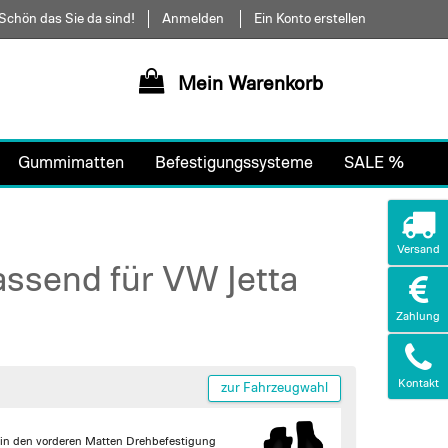
Schön das Sie da sind!
Anmelden
Ein Konto erstellen
Mein Warenkorb
Gummimatten
Befestigungssysteme
SALE %
Versand
assend für VW Jetta
Zahlung
Kontakt
zur Fahrzeugwahl
 in den vorderen Matten
Drehbefestigung