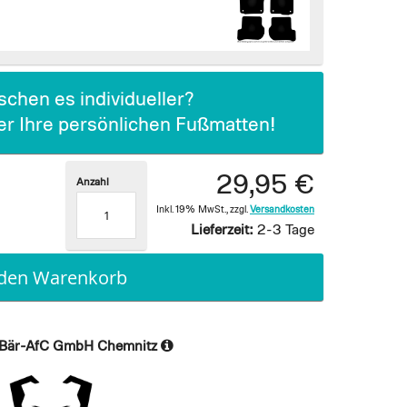
chen es individueller?
ier Ihre persönlichen Fußmatten!
29,95 €
Anzahl
Inkl. 19% MwSt.
,
zzgl.
Versandkosten
Lieferzeit:
2-3 Tage
 den Warenkorb
Bär-AfC GmbH Chemnitz