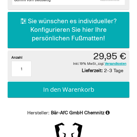
images
Gummi vorn beidseitig
gallery
Sie wünschen es individueller?
Konfigurieren Sie hier Ihre
persönlichen Fußmatten!
29,95 €
Anzahl
Inkl. 19% MwSt.
,
zzgl.
Versandkosten
Lieferzeit:
2-3 Tage
In den Warenkorb
Hersteller:
Bär-AfC GmbH Chemnitz