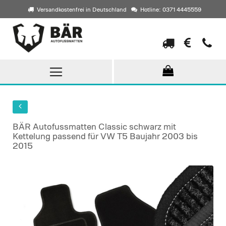
Versandkostenfrei in Deutschland
Hotline: 0371 4445559
Direkt
zum
Inhalt
BÄR Autofussmatten Classic schwarz mit
Kettelung passend für VW T5 Baujahr 2003 bis
2015
Skip
to
the
end
of
the