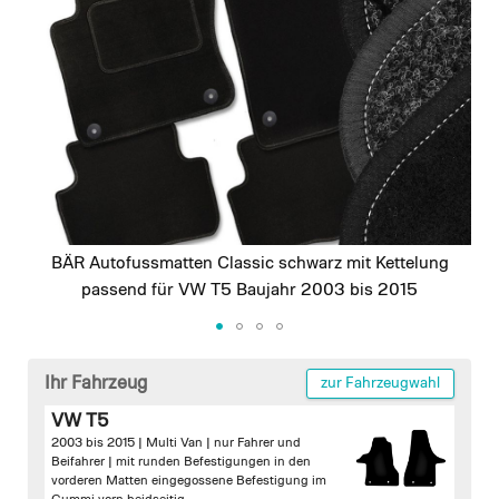
images
gallery
BÄR Autofussmatten Classic schwarz mit Kettelung
passend für VW T5 Baujahr 2003 bis 2015
Skip
to
Ihr Fahrzeug
zur Fahrzeugwahl
the
VW T5
beginning
2003 bis 2015 | Multi Van | nur Fahrer und
of
Beifahrer |
mit runden Befestigungen in den
the
vorderen Matten
eingegossene Befestigung im