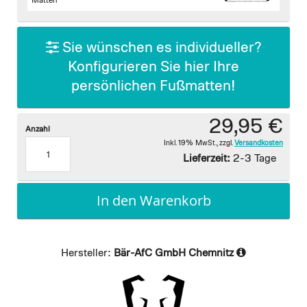
images
Matten
gallery
Sie wünschen es individueller?
Konfigurieren Sie hier Ihre
persönlichen Fußmatten!
29,95 €
Anzahl
Inkl. 19% MwSt.
,
zzgl.
Versandkosten
Lieferzeit:
2-3 Tage
In den Warenkorb
Hersteller:
Bär-AfC GmbH Chemnitz