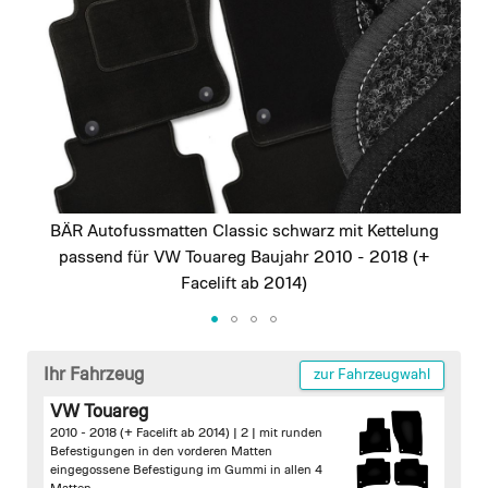
images
gallery
BÄR Autofussmatten Classic schwarz mit Kettelung
passend für VW Touareg Baujahr 2010 - 2018 (+
Facelift ab 2014)
Skip
to
Ihr Fahrzeug
zur Fahrzeugwahl
the
VW Touareg
beginning
2010 - 2018 (+ Facelift ab 2014) | 2 |
mit runden
of
Befestigungen in den vorderen Matten
the
eingegossene Befestigung im Gummi in allen 4