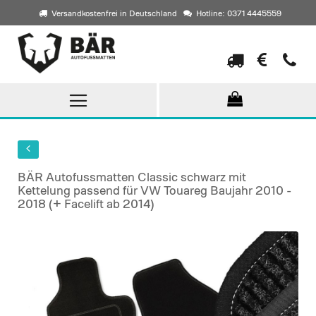
Versandkostenfrei in Deutschland
Hotline: 0371 4445559
Direkt
zum
Inhalt
BÄR Autofussmatten Classic schwarz mit
Kettelung passend für VW Touareg Baujahr 2010 -
2018 (+ Facelift ab 2014)
Skip
to
the
end
of
the