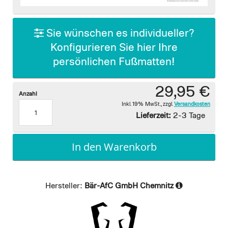
images
gallery
Sie wünschen es individueller?
Konfigurieren Sie hier Ihre
persönlichen Fußmatten!
29,95 €
Anzahl
Inkl. 19% MwSt.
,
zzgl.
Versandkosten
Lieferzeit:
2-3 Tage
In den Warenkorb
Hersteller:
Bär-AfC GmbH Chemnitz