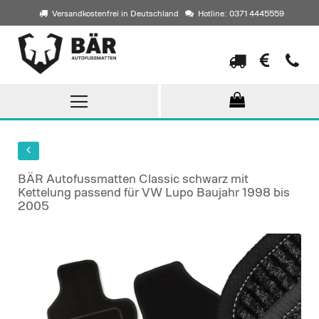
Versandkostenfrei in Deutschland
Hotline: 0371 4445559
Direkt
zum
Inhalt
BÄR Autofussmatten Classic schwarz mit
Kettelung passend für VW Lupo Baujahr 1998 bis
2005
Skip
to
the
end
of
the