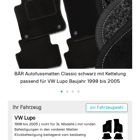
images
gallery
BÄR Autofussmatten Classic schwarz mit Kettelung
passend für VW Lupo Baujahr 1998 bis 2005
Skip
to
Ihr Fahrzeug
zur Fahrzeugwahl
the
VW Lupo
beginning
1998 bis 2005 | nicht für 3L Modelle |
mit runden
of
Befestigungen in den vorderen Matten
the
Klickbefestigung beiliegend vorn beidseitig