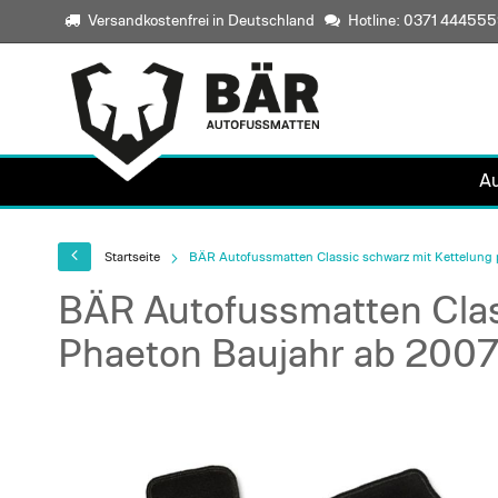
Versandkostenfrei in Deutschland
Hotline: 0371 44455
A
Startseite
BÄR Autofussmatten Classic schwarz mit Kettelung
BÄR Autofussmatten Clas
Phaeton Baujahr ab 200
Skip
to
the
end