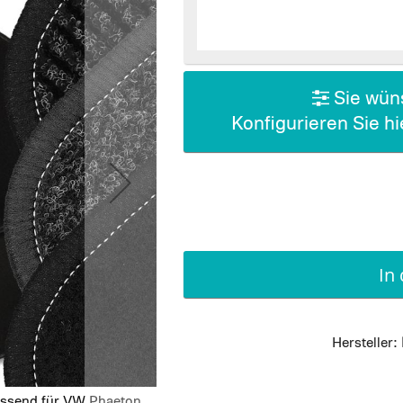
Sie wüns
Konfigurieren Sie h
In
Hersteller:
assend für VW Phaeton