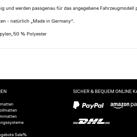
ähig und werden passgenau für das angegebene Fahrzeugmodell p
ten - natürlich „Made in Germany“.
pylen, 50 % Polyester
IEN
SICHER & BEQUEM ONLINE 
ßmatten
ilmatten
ummatten
ungssysteme
ngebote Sale%