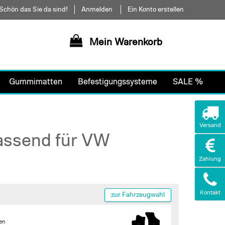
Schön das Sie da sind!
Anmelden
Ein Konto erstellen
Mein Warenkorb
Gummimatten
Befestigungssysteme
SALE %
Versand
assend für VW
Zahlung
Kontakt
zur Fahrzeugwahl
ten