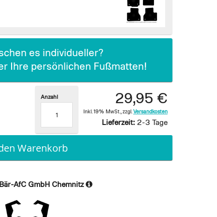
chen es individueller?
ier Ihre persönlichen Fußmatten!
29,95 €
Anzahl
Inkl. 19% MwSt.
,
zzgl.
Versandkosten
Lieferzeit:
2-3 Tage
 den Warenkorb
Bär-AfC GmbH Chemnitz