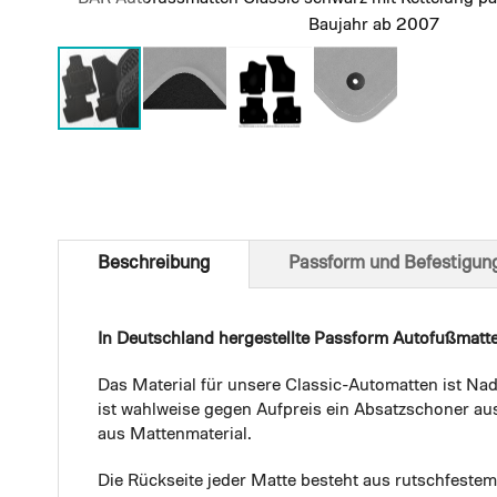
Baujahr ab 2007
Skip
to
the
beginning
of
Beschreibung
Passform und Befestigun
the
images
gallery
In Deutschland hergestellte Passform Autofußmatt
Das Material für unsere Classic-Automatten ist Nad
ist wahlweise gegen Aufpreis ein Absatzschoner aus
aus Mattenmaterial.
Die Rückseite jeder Matte besteht aus rutschfest