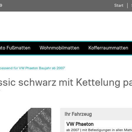
59
Direkt
Start
zum
Inhalt
uto Fußmatten
Wohnmobilmatten
Kofferraummatten
 passend für VW Phaeton Baujahr ab 2007
sic schwarz mit Kettelung p
7
Ihr Fahrzeug
VW Phaeton
ab 2007 |
mit Befestigungen in allen Mat