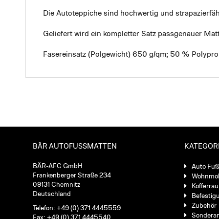
Die Autoteppiche sind hochwertig und strapazierf
Geliefert wird ein kompletter Satz passgenauer Mat
Fasereinsatz (Polgewicht) 650 g/qm; 50 % Polypro
BÄR AUTOFUSSMATTEN
KATEGOR
BÄR-AFC GmbH
Auto Fu
Frankenberger Straße 234
Wohnmob
09131 Chemnitz
Kofferra
Deutschland
Befestig
Zubehör
Telefon: +49 (0) 371 4445559
Sondera
Fax: +49 (0) 371 4445540