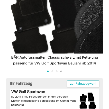
images
gallery
BÄR Autofussmatten Classic schwarz mit Kettelung
passend für VW Golf Sportsvan Baujahr ab 2014
Skip
to
Ihr Fahrzeug
zur Fahrzeugwahl
the
VW Golf Sportsvan
beginning
ab 2014 |
mit Befestigungen in den vorderen
of
Matten
eingegossene Befestigung im Gummi vorn
the
beidseitig