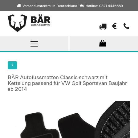
Versandkostenfrei in Deutschland
Hotline: 0371 4445559
Direkt
zum
Inhalt
BÄR Autofussmatten Classic schwarz mit
Kettelung passend für VW Golf Sportsvan Baujahr
ab 2014
Skip
to
the
end
of
the