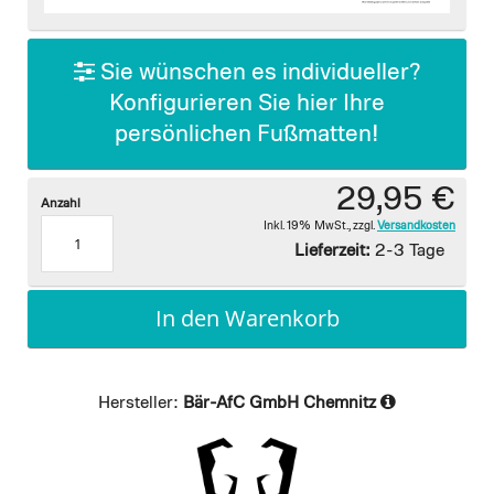
images
gallery
Sie wünschen es individueller?
Konfigurieren Sie hier Ihre
persönlichen Fußmatten!
29,95 €
Anzahl
Inkl. 19% MwSt.
,
zzgl.
Versandkosten
Lieferzeit:
2-3 Tage
In den Warenkorb
Hersteller:
Bär-AfC GmbH Chemnitz