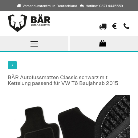
Versandkostenfrei in Deutschland
Hotline: 0371 4445559
Direkt
zum
Inhalt
BÄR Autofussmatten Classic schwarz mit
Kettelung passend für VW T6 Baujahr ab 2015
Skip
to
the
end
of
the