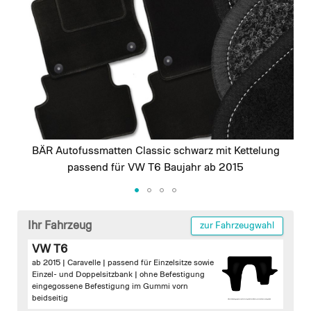
images
gallery
BÄR Autofussmatten Classic schwarz mit Kettelung
passend für VW T6 Baujahr ab 2015
Skip
to
Ihr Fahrzeug
zur Fahrzeugwahl
the
VW T6
beginning
ab 2015 | Caravelle | passend für Einzelsitze sowie
of
Einzel- und Doppelsitzbank |
ohne Befestigung
the
eingegossene Befestigung im Gummi vorn
images
beidseitig